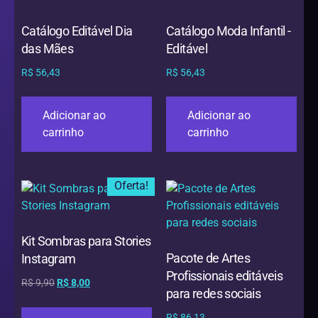
Catálogo Editável Dia
Catálogo Moda Infantil -
das Mães
Editável
R$
56,43
R$
56,43
Adicionar ao
Adicionar ao
carrinho
carrinho
Oferta!
Kit Sombras para Stories
Pacote de Artes
Instagram
Profissionais editáveis
R$
9,90
R$
8,00
para redes sociais
R$
86,13